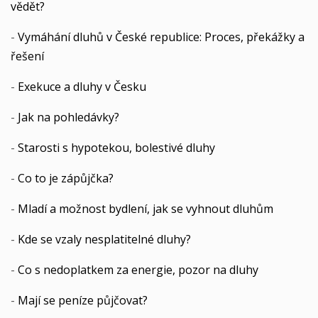
vědět?
-
Vymáhání dluhů v České republice: Proces, překážky a
řešení
-
Exekuce a dluhy v Česku
-
Jak na pohledávky?
-
Starosti s hypotekou, bolestivé dluhy
-
Co to je zápůjčka?
-
Mladí a možnost bydlení, jak se vyhnout dluhům
-
Kde se vzaly nesplatitelné dluhy?
-
Co s nedoplatkem za energie, pozor na dluhy
-
Mají se peníze půjčovat?