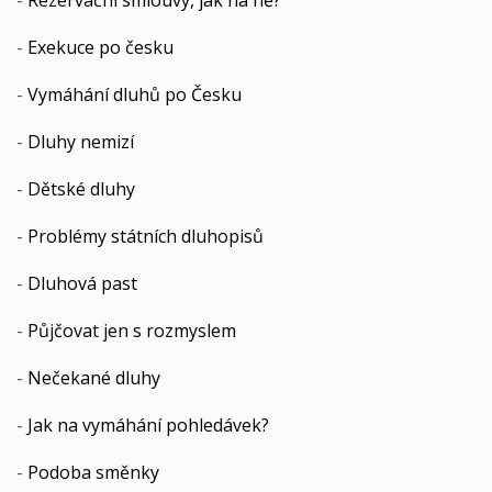
-
Rezervační smlouvy, jak na ně?
-
Exekuce po česku
-
Vymáhání dluhů po Česku
-
Dluhy nemizí
-
Dětské dluhy
-
Problémy státních dluhopisů
-
Dluhová past
-
Půjčovat jen s rozmyslem
-
Nečekané dluhy
-
Jak na vymáhání pohledávek?
-
Podoba směnky