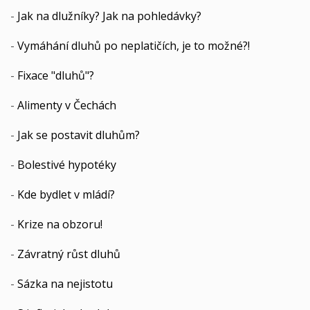
-
Jak na dlužníky? Jak na pohledávky?
-
Vymáhání dluhů po neplatičích, je to možné?!
-
Fixace "dluhů"?
-
Alimenty v Čechách
-
Jak se postavit dluhům?
-
Bolestivé hypotéky
-
Kde bydlet v mládí?
-
Krize na obzoru!
-
Závratný růst dluhů
-
Sázka na nejistotu