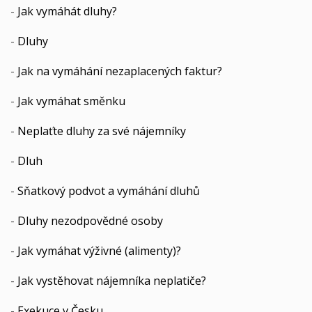
-
Jak vymáhát dluhy?
-
Dluhy
-
Jak na vymáhání nezaplacených faktur?
-
Jak vymáhat směnku
-
Neplaťte dluhy za své nájemníky
-
Dluh
-
Sňatkový podvot a vymáhání dluhů
-
Dluhy nezodpovědné osoby
-
Jak vymáhat výživné (alimenty)?
-
Jak vystěhovat nájemníka neplatiče?
-
Exekuce v Česku