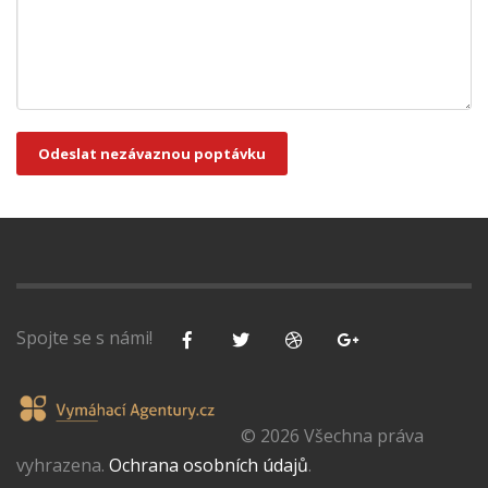
Odeslat nezávaznou poptávku
Spojte se s námi!
© 2026 Všechna práva
vyhrazena.
Ochrana osobních údajů
.