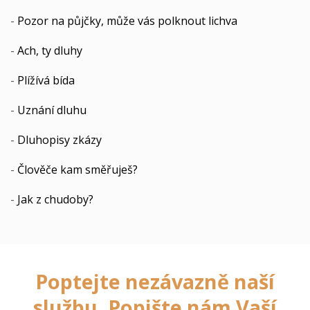
-
Pozor na půjčky, může vás polknout lichva
-
Ach, ty dluhy
-
Plížívá bída
-
Uznání dluhu
-
Dluhopisy zkázy
-
Člověče kam směřuješ?
-
Jak z chudoby?
Poptejte nezávazně naší
službu. Popište nám Vaší