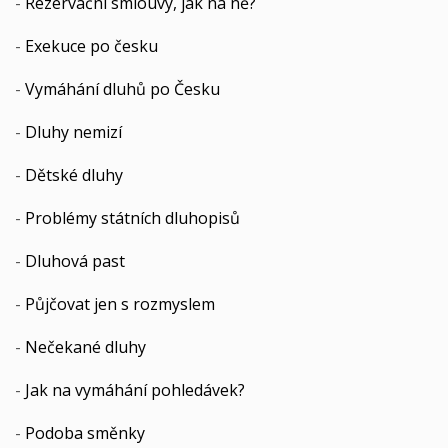
-
Rezervační smlouvy, jak na ně?
-
Exekuce po česku
-
Vymáhání dluhů po Česku
-
Dluhy nemizí
-
Dětské dluhy
-
Problémy státních dluhopisů
-
Dluhová past
-
Půjčovat jen s rozmyslem
-
Nečekané dluhy
-
Jak na vymáhání pohledávek?
-
Podoba směnky