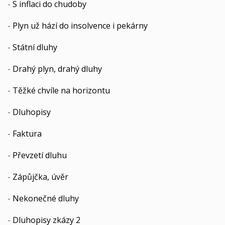
-
S inflaci do chudoby
-
Plyn už hází do insolvence i pekárny
-
Státní dluhy
-
Drahý plyn, drahý dluhy
-
Těžké chvíle na horizontu
-
Dluhopisy
-
Faktura
-
Převzetí dluhu
-
Zápůjčka, úvěr
-
Nekonečné dluhy
-
Dluhopisy zkázy 2