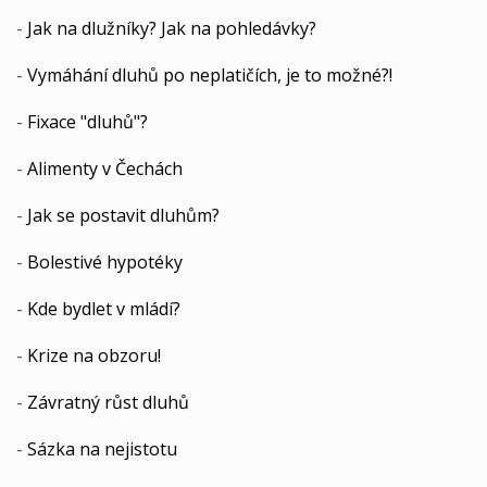
-
Jak na dlužníky? Jak na pohledávky?
-
Vymáhání dluhů po neplatičích, je to možné?!
-
Fixace "dluhů"?
-
Alimenty v Čechách
-
Jak se postavit dluhům?
-
Bolestivé hypotéky
-
Kde bydlet v mládí?
-
Krize na obzoru!
-
Závratný růst dluhů
-
Sázka na nejistotu