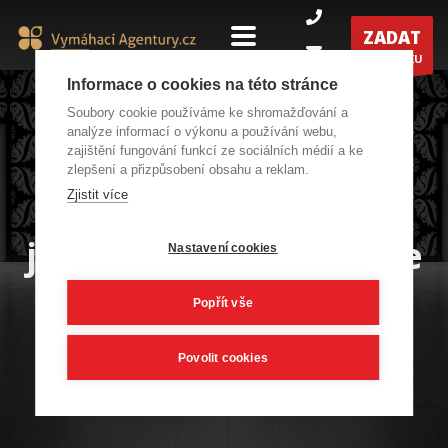
ZADAT
POPTÁVKU
Informace o cookies na této stránce
Soubory cookie používáme ke shromažďování a
analýze informací o výkonu a používání webu,
zajištění fungování funkcí ze sociálních médií a ke
zlepšení a přizpůsobení obsahu a reklam.
Vybereme za Vás do
Zjistit více
jakých dveří vstoupíte
Nastavení cookies
Popřít vše
Povolit cookies