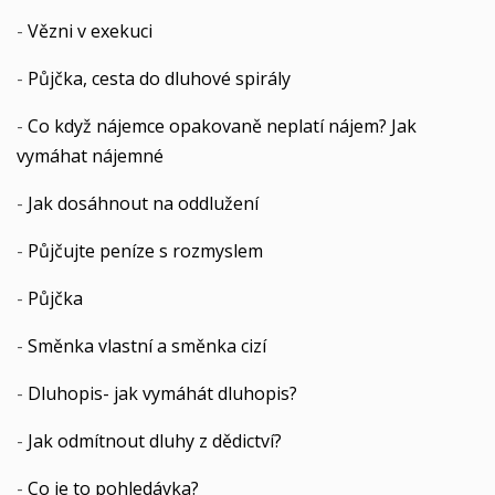
-
Vězni v exekuci
-
Půjčka, cesta do dluhové spirály
-
Co když nájemce opakovaně neplatí nájem? Jak
vymáhat nájemné
-
Jak dosáhnout na oddlužení
-
Půjčujte peníze s rozmyslem
-
Půjčka
-
Směnka vlastní a směnka cizí
-
Dluhopis- jak vymáhát dluhopis?
-
Jak odmítnout dluhy z dědictví?
-
Co je to pohledávka?