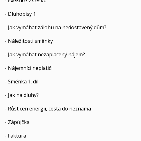
-
Exekuce v Česku
-
Dluhopisy 1
-
Jak vymáhat zálohu na nedostavěný dům?
-
Náležitosti směnky
-
Jak vymáhat nezaplacený nájem?
-
Nájemníci neplatiči
-
Směnka 1. díl
-
Jak na dluhy?
-
Růst cen energií, cesta do neznáma
-
Zápůjčka
-
Faktura