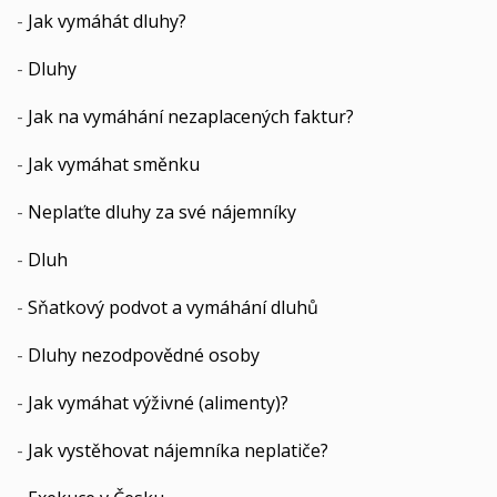
-
Jak vymáhát dluhy?
-
Dluhy
-
Jak na vymáhání nezaplacených faktur?
-
Jak vymáhat směnku
-
Neplaťte dluhy za své nájemníky
-
Dluh
-
Sňatkový podvot a vymáhání dluhů
-
Dluhy nezodpovědné osoby
-
Jak vymáhat výživné (alimenty)?
-
Jak vystěhovat nájemníka neplatiče?