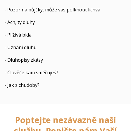
-
Pozor na půjčky, může vás polknout lichva
-
Ach, ty dluhy
-
Plížívá bída
-
Uznání dluhu
-
Dluhopisy zkázy
-
Člověče kam směřuješ?
-
Jak z chudoby?
Poptejte nezávazně naší
službu. Popište nám Vaší