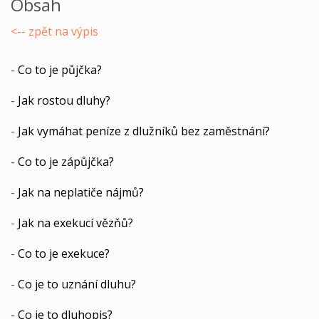
Obsah
<-- zpět na výpis
-
Co to je půjčka?
-
Jak rostou dluhy?
-
Jak vymáhat peníze z dlužníků bez zaměstnání?
-
Co to je zápůjčka?
-
Jak na neplatiče nájmů?
-
Jak na exekucí vězňů?
-
Co to je exekuce?
-
Co je to uznání dluhu?
-
Co je to dluhopis?