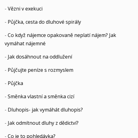
-
Vězni v exekuci
-
Půjčka, cesta do dluhové spirály
-
Co když nájemce opakovaně neplatí nájem? Jak
vymáhat nájemné
-
Jak dosáhnout na oddlužení
-
Půjčujte peníze s rozmyslem
-
Půjčka
-
Směnka vlastní a směnka cizí
-
Dluhopis- jak vymáhát dluhopis?
-
Jak odmítnout dluhy z dědictví?
-
Co je to pohledávka?