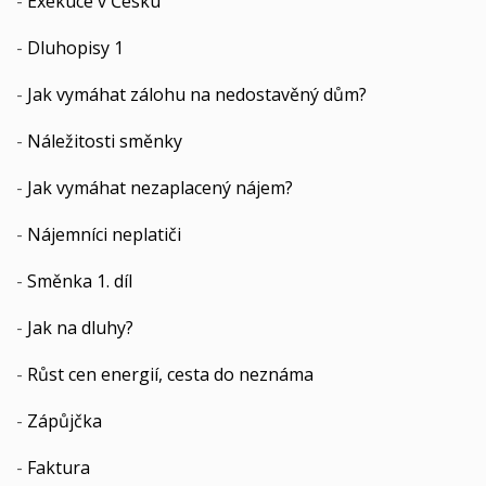
-
Exekuce v Česku
-
Dluhopisy 1
-
Jak vymáhat zálohu na nedostavěný dům?
-
Náležitosti směnky
-
Jak vymáhat nezaplacený nájem?
-
Nájemníci neplatiči
-
Směnka 1. díl
-
Jak na dluhy?
-
Růst cen energií, cesta do neznáma
-
Zápůjčka
-
Faktura