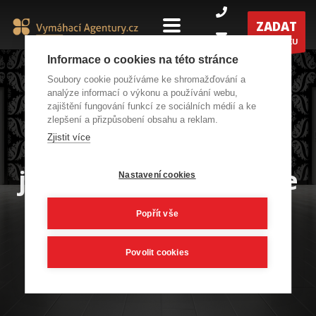
ZADAT
POPTÁVKU
Informace o cookies na této stránce
Soubory cookie používáme ke shromažďování a
analýze informací o výkonu a používání webu,
zajištění fungování funkcí ze sociálních médií a ke
zlepšení a přizpůsobení obsahu a reklam.
Vybereme za Vás do
Zjistit více
jakých dveří vstoupíte
Nastavení cookies
Popřít vše
Povolit cookies