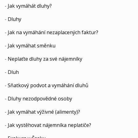
-
Jak vymáhát dluhy?
-
Dluhy
-
Jak na vymáhání nezaplacených faktur?
-
Jak vymáhat směnku
-
Neplaťte dluhy za své nájemníky
-
Dluh
-
Sňatkový podvot a vymáhání dluhů
-
Dluhy nezodpovědné osoby
-
Jak vymáhat výživné (alimenty)?
-
Jak vystěhovat nájemníka neplatiče?