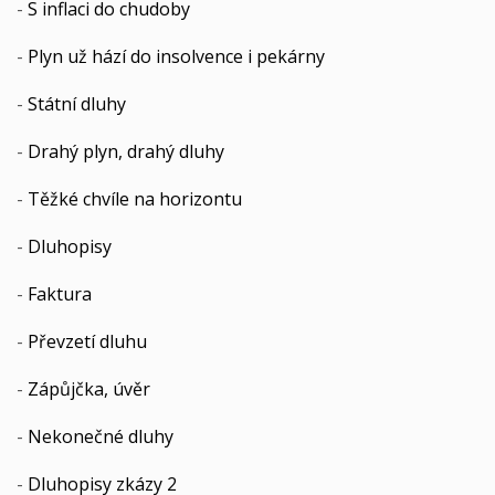
-
S inflaci do chudoby
-
Plyn už hází do insolvence i pekárny
-
Státní dluhy
-
Drahý plyn, drahý dluhy
-
Těžké chvíle na horizontu
-
Dluhopisy
-
Faktura
-
Převzetí dluhu
-
Zápůjčka, úvěr
-
Nekonečné dluhy
-
Dluhopisy zkázy 2