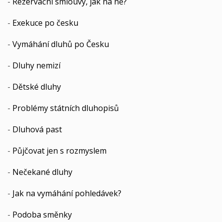
-
Rezervační smlouvy, jak na ně?
-
Exekuce po česku
-
Vymáhání dluhů po Česku
-
Dluhy nemizí
-
Dětské dluhy
-
Problémy státních dluhopisů
-
Dluhová past
-
Půjčovat jen s rozmyslem
-
Nečekané dluhy
-
Jak na vymáhání pohledávek?
-
Podoba směnky