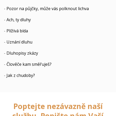
-
Pozor na půjčky, může vás polknout lichva
-
Ach, ty dluhy
-
Plížívá bída
-
Uznání dluhu
-
Dluhopisy zkázy
-
Člověče kam směřuješ?
-
Jak z chudoby?
Poptejte nezávazně naší
službu. Popište nám Vaší