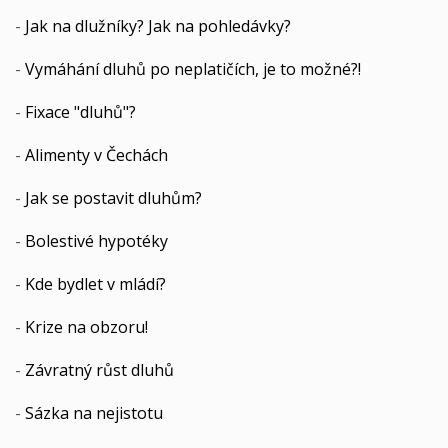
-
Jak na dlužníky? Jak na pohledávky?
-
Vymáhání dluhů po neplatičích, je to možné?!
-
Fixace "dluhů"?
-
Alimenty v Čechách
-
Jak se postavit dluhům?
-
Bolestivé hypotéky
-
Kde bydlet v mládí?
-
Krize na obzoru!
-
Závratný růst dluhů
-
Sázka na nejistotu