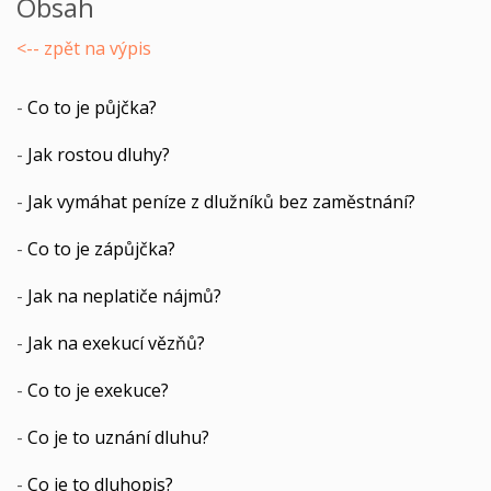
Obsah
<-- zpět na výpis
-
Co to je půjčka?
-
Jak rostou dluhy?
-
Jak vymáhat peníze z dlužníků bez zaměstnání?
-
Co to je zápůjčka?
-
Jak na neplatiče nájmů?
-
Jak na exekucí vězňů?
-
Co to je exekuce?
-
Co je to uznání dluhu?
-
Co je to dluhopis?