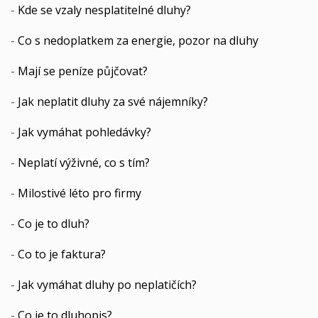
-
Kde se vzaly nesplatitelné dluhy?
-
Co s nedoplatkem za energie, pozor na dluhy
-
Mají se peníze půjčovat?
-
Jak neplatit dluhy za své nájemníky?
-
Jak vymáhat pohledávky?
-
Neplatí výživné, co s tím?
-
Milostivé léto pro firmy
-
Co je to dluh?
-
Co to je faktura?
-
Jak vymáhat dluhy po neplatičích?
-
Co je to dluhopis?