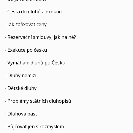
-
Cesta do dluhů a exekucí
-
Jak zafixovat ceny
-
Rezervační smlouvy, jak na ně?
-
Exekuce po česku
-
Vymáhání dluhů po Česku
-
Dluhy nemizí
-
Dětské dluhy
-
Problémy státních dluhopisů
-
Dluhová past
-
Půjčovat jen s rozmyslem