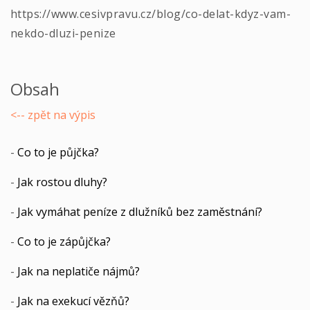
https://www.cesivpravu.cz/blog/co-delat-kdyz-vam-
nekdo-dluzi-penize
Obsah
<-- zpět na výpis
-
Co to je půjčka?
-
Jak rostou dluhy?
-
Jak vymáhat peníze z dlužníků bez zaměstnání?
-
Co to je zápůjčka?
-
Jak na neplatiče nájmů?
-
Jak na exekucí vězňů?