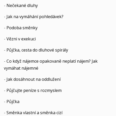
-
Nečekané dluhy
-
Jak na vymáhání pohledávek?
-
Podoba směnky
-
Vězni v exekuci
-
Půjčka, cesta do dluhové spirály
-
Co když nájemce opakovaně neplatí nájem? Jak
vymáhat nájemné
-
Jak dosáhnout na oddlužení
-
Půjčujte peníze s rozmyslem
-
Půjčka
-
Směnka vlastní a směnka cizí