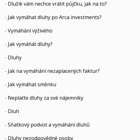
-
Dlužík vám nechce vrátit půjčku, jak na to?
-
Jak vymáhat dluhy po Arca investments?
-
Vymáhání výživého
-
Jak vymáhát dluhy?
-
Dluhy
-
Jak na vymáhání nezaplacených faktur?
-
Jak vymáhat směnku
-
Neplaťte dluhy za své nájemníky
-
Dluh
-
Sňatkový podvot a vymáhání dluhů
-
Dluhy nezodpovědné osoby