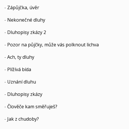
-
Zápůjčka, úvěr
-
Nekonečné dluhy
-
Dluhopisy zkázy 2
-
Pozor na půjčky, může vás polknout lichva
-
Ach, ty dluhy
-
Plížívá bída
-
Uznání dluhu
-
Dluhopisy zkázy
-
Člověče kam směřuješ?
-
Jak z chudoby?