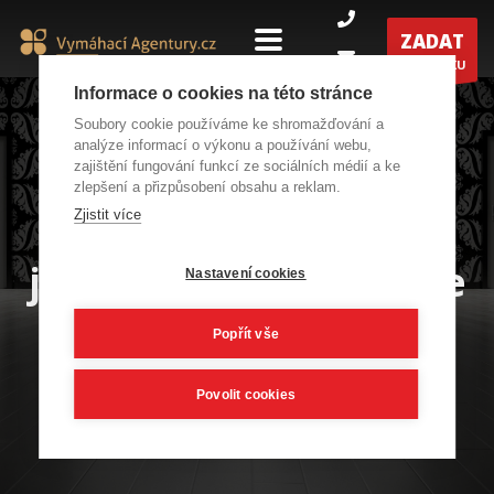
ZADAT
POPTÁVKU
Informace o cookies na této stránce
Soubory cookie používáme ke shromažďování a
analýze informací o výkonu a používání webu,
zajištění fungování funkcí ze sociálních médií a ke
zlepšení a přizpůsobení obsahu a reklam.
Vybereme za Vás do
Zjistit více
jakých dveří vstoupíte
Nastavení cookies
Popřít vše
Povolit cookies