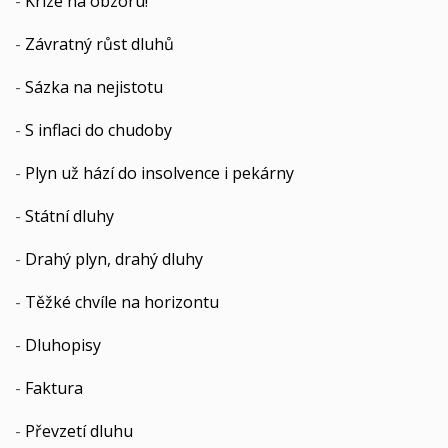
-
Krize na obzoru!
-
Závratný růst dluhů
-
Sázka na nejistotu
-
S inflaci do chudoby
-
Plyn už hází do insolvence i pekárny
-
Státní dluhy
-
Drahý plyn, drahý dluhy
-
Těžké chvíle na horizontu
-
Dluhopisy
-
Faktura
-
Převzetí dluhu