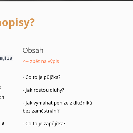
opisy?
Obsah
jí za 
<-- zpět na výpis
-
Co to je půjčka?
é
-
Jak rostou dluhy?
ch
-
Jak vymáhat peníze z dlužníků
bez zaměstnání?
-
Co to je zápůjčka?
 a