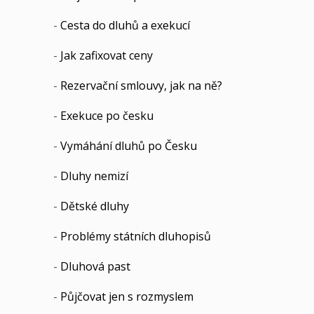
-
Cesta do dluhů a exekucí
-
Jak zafixovat ceny
-
Rezervační smlouvy, jak na ně?
-
Exekuce po česku
-
Vymáhání dluhů po Česku
-
Dluhy nemizí
-
Dětské dluhy
-
Problémy státních dluhopisů
-
Dluhová past
-
Půjčovat jen s rozmyslem