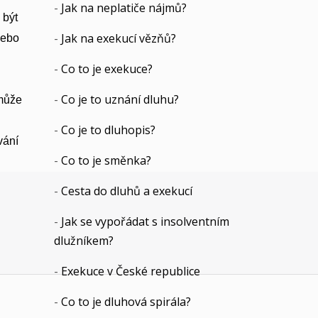
-
Jak na neplatiče nájmů?
 být
-
Jak na exekucí vězňů?
nebo
-
Co to je exekuce?
-
Co je to uznání dluhu?
 může
-
Co je to dluhopis?
vání
-
Co to je směnka?
-
Cesta do dluhů a exekucí
-
Jak se vypořádat s insolventním
dlužníkem?
-
Exekuce v České republice
-
Co to je dluhová spirála?