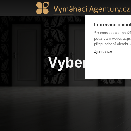
Informace o cook
Soubory cookie použ
používání webu, zajiš
přizpůsobení obsahu 
Zjistit více
Vybereme za