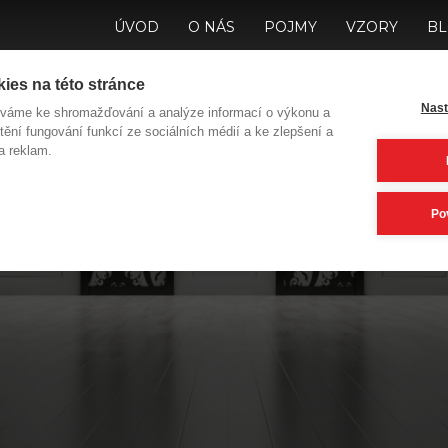
ÚVOD
O NÁS
POJMY
VZORY
B
ies na této stránce
Nast
íváme ke shromažďování a analýze informací o výkonu a
tění fungování funkcí ze sociálních médií a ke zlepšení a
a reklam.
 Vás do jakých dve
Po