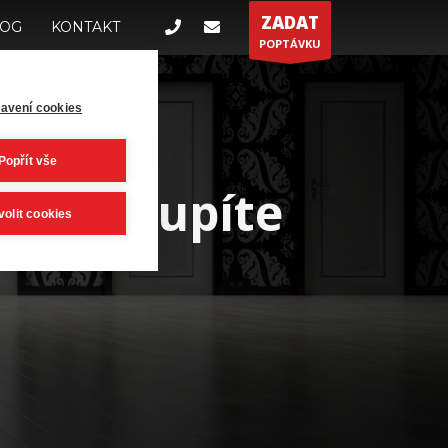
ZADAT
LOG
KONTAKT
POPTÁVKU
avení cookies
Popřít vše
ří vstoupíte
volit cookies