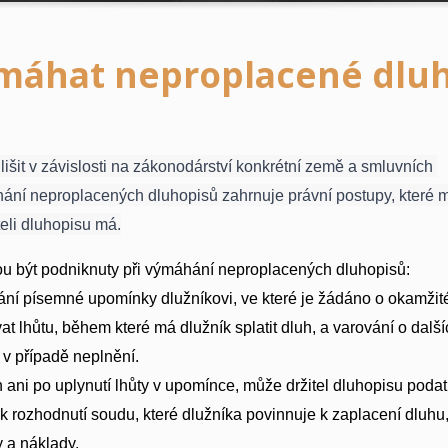
ymáhat neproplacené dluh
it v závislosti na zákonodárství konkrétní země a smluvních 
ní neproplacených dluhopisů zahrnuje právní postupy, které ma
žiteli dluhopisu má.
ou být podniknuty při výmáhání neproplacených dluhopisů:
ní písemné upomínky dlužníkovi, ve které je žádáno o okamžit
lhůtu, během které má dlužník splatit dluh, a varování o další
 v případě neplnění.
 ani po uplynutí lhůty v upomínce, může držitel dluhopisu podat
k rozhodnutí soudu, které dlužníka povinnuje k zaplacení dluhu,
 a náklady.