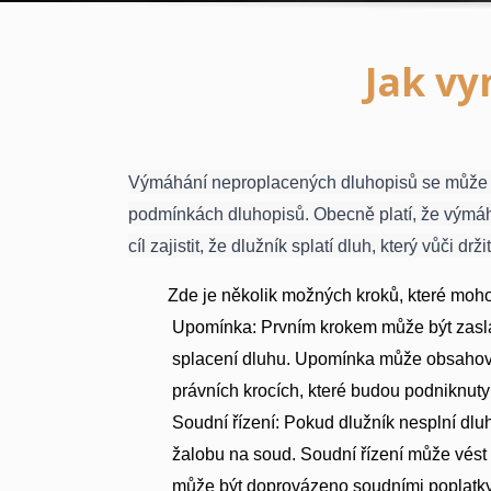
Jak v
Výmáhání neproplacených dluhopisů se může liš
podmínkách dluhopisů. Obecně platí, že výmáhá
cíl zajistit, že dlužník splatí dluh, který vůči dr
Zde je několik možných kroků, které moh
Upomínka: Prvním krokem může být zaslá
splacení dluhu. Upomínka může obsahovat 
právních krocích, které budou podniknuty
Soudní řízení: Pokud dlužník nesplní dluh
žalobu na soud. Soudní řízení může vést 
může být doprovázeno soudními poplatky