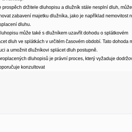
prospěch držitele dluhopisu a dlužník stále nesplní dluh, může
vat zabavení majetku dlužníka, jako je například nemovitost 
splacení dluhu.
dluhopisu může také s dlužníkem uzavřít dohodu o splátkovém
lácet dluh ve splátkách v určitém časovém období. Tato dohoda
uci a umožnit dlužníkovi splácet dluh postupně.
roplacených dluhopisů je právní proces, který vyžaduje dodržo
oporučuje konzultovat