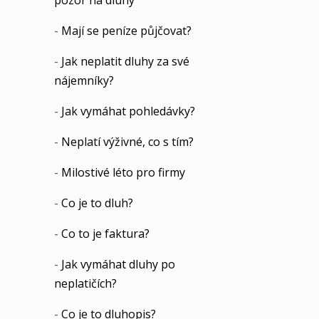
pozor na dluhy
-
Mají se peníze půjčovat?
-
Jak neplatit dluhy za své
nájemníky?
-
Jak vymáhat pohledávky?
-
Neplatí výživné, co s tím?
-
Milostivé léto pro firmy
-
Co je to dluh?
-
Co to je faktura?
-
Jak vymáhat dluhy po
neplatičích?
-
Co je to dluhopis?