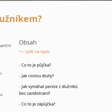
lužníkem?
Obsah
nanční
<-- zpět na výpis
-
Co to je půjčka?
m
-
Jak rostou dluhy?
-
Jak vymáhat peníze z dlužníků
bez zaměstnání?
zu
-
Co to je zápůjčka?