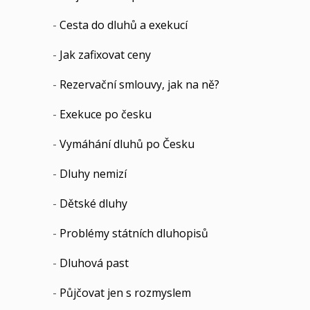
-
Cesta do dluhů a exekucí
-
Jak zafixovat ceny
-
Rezervační smlouvy, jak na ně?
-
Exekuce po česku
-
Vymáhání dluhů po Česku
-
Dluhy nemizí
-
Dětské dluhy
-
Problémy státních dluhopisů
-
Dluhová past
-
Půjčovat jen s rozmyslem