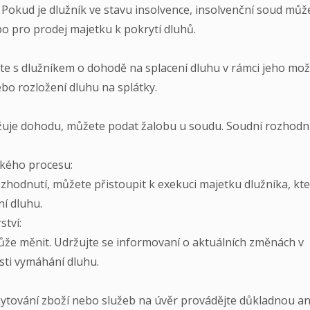
Pokud je dlužník ve stavu insolvence, insolvenční soud můž
bo pro prodej majetku k pokrytí dluhů.
te s dlužníkem o dohodě na splacení dluhu v rámci jeho mož
bo rozložení dluhu na splátky.
ržuje dohodu, můžete podat žalobu u soudu. Soudní rozhodn
ského procesu:
odnutí, můžete přistoupit k exekuci majetku dlužníka, kte
í dluhu.
ství:
může měnit. Udržujte se informovaní o aktuálních změnách v
sti vymáhání dluhu.
skytování zboží nebo služeb na úvěr provádějte důkladnou a