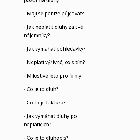
pozor na dluhy
-
Mají se peníze půjčovat?
-
Jak neplatit dluhy za své
nájemníky?
-
Jak vymáhat pohledávky?
-
Neplatí výživné, co s tím?
-
Milostivé léto pro firmy
-
Co je to dluh?
-
Co to je faktura?
-
Jak vymáhat dluhy po
neplatičích?
-
Co je to dluhopis?