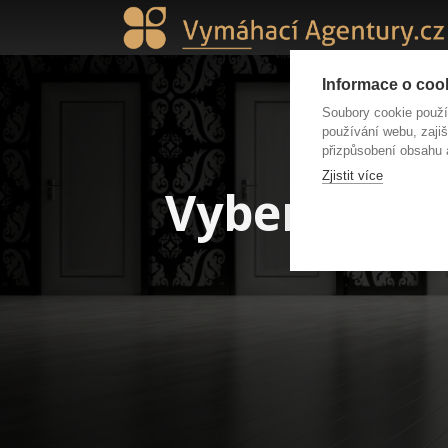
Informace o cook
Soubory cookie použ
používání webu, zajiš
přizpůsobení obsahu 
Zjistit více
Vybereme za