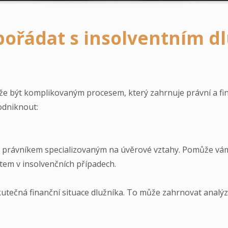
ypořádat s insolventním d
že být komplikovaným procesem, který zahrnuje právní a fi
odniknout:
 s právníkem specializovaným na úvěrové vztahy. Pomůže vá
m v insolvenčních případech.
 skutečná finanční situace dlužníka. To může zahrnovat analý