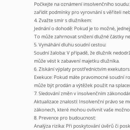
Počkejte na oznámení insolvenčního soudu: 
zařídit podmínky pro vyrovnání s věřiteli ne
4. Zvažte smír s dlužníkem:
Jednání o dohodě: Pokud je to možné, jednej
To může zahrnovat snížení dlužné částky ne
5. Vymáhání dluhu soudní cestou:
Soudní žaloba: V případě, že dlužník nedod
může vést k zabavení majetku dlužníka.
6. Získání výplaty prostřednictvím exekutor
Exekuce: Pokud máte pravomocné soudní rozh
může být prodán a výtěžek použit na splacen
7. Sledování změn v insolvenčním zákonodár
Aktualizace znalostí: Insolvenční právo se 
zákonech, které mohou ovlivnit vaše možno
8. Prevence pro budoucnost:
Analýza rizika: Při poskytování úvěrů či po