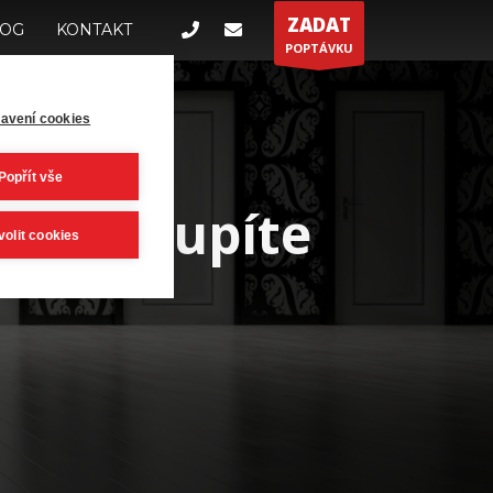
ZADAT
LOG
KONTAKT
POPTÁVKU
avení cookies
Popřít vše
ří vstoupíte
volit cookies