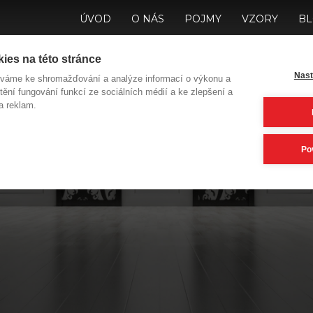
ÚVOD
O NÁS
POJMY
VZORY
B
ies na této stránce
Nast
íváme ke shromažďování a analýze informací o výkonu a
tění fungování funkcí ze sociálních médií a ke zlepšení a
a reklam.
 Vás do jakých dve
Po