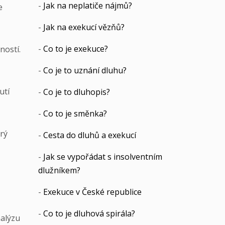
-
Jak na neplatiče nájmů?
e
-
Jak na exekucí vězňů?
-
Co to je exekuce?
ností.
-
Co je to uznání dluhu?
utí
-
Co je to dluhopis?
-
Co to je směnka?
rý
-
Cesta do dluhů a exekucí
-
Jak se vypořádat s insolventním
dlužníkem?
-
Exekuce v České republice
-
Co to je dluhová spirála?
nalýzu