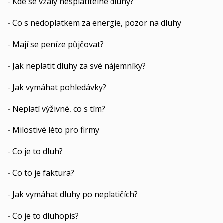
-
Kde se vzaly nesplatitelné dluhy?
-
Co s nedoplatkem za energie, pozor na dluhy
-
Mají se peníze půjčovat?
-
Jak neplatit dluhy za své nájemníky?
-
Jak vymáhat pohledávky?
-
Neplatí výživné, co s tím?
-
Milostivé léto pro firmy
-
Co je to dluh?
-
Co to je faktura?
-
Jak vymáhat dluhy po neplatičích?
-
Co je to dluhopis?