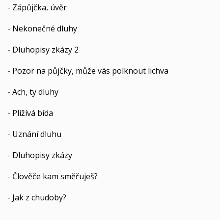
-
Zápůjčka, úvěr
-
Nekonečné dluhy
-
Dluhopisy zkázy 2
-
Pozor na půjčky, může vás polknout lichva
-
Ach, ty dluhy
-
Plížívá bída
-
Uznání dluhu
-
Dluhopisy zkázy
-
Člověče kam směřuješ?
-
Jak z chudoby?