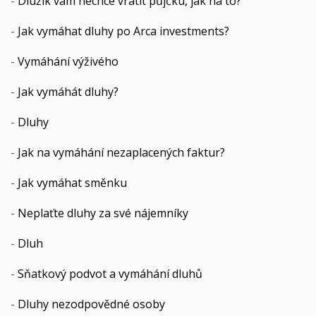
-
Dlužík vám nechce vrátit půjčku, jak na to?
-
Jak vymáhat dluhy po Arca investments?
-
Vymáhání výživého
-
Jak vymáhát dluhy?
-
Dluhy
-
Jak na vymáhání nezaplacených faktur?
-
Jak vymáhat směnku
-
Neplaťte dluhy za své nájemníky
-
Dluh
-
Sňatkový podvot a vymáhání dluhů
-
Dluhy nezodpovědné osoby