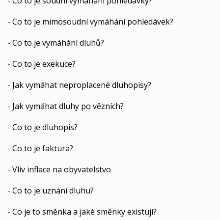
-
Co to je soudní vymáhání pohledávky?
-
Co to je mimosoudní vymáhání pohledávek?
-
Co to je vymáhání dluhů?
-
Co to je exekuce?
-
Jak vymáhat neproplacené dluhopisy?
-
Jak vymáhat dluhy po vězních?
-
Co to je dluhopis?
-
Co to je faktura?
-
Vliv inflace na obyvatelstvo
-
Co to je uznání dluhu?
-
Co je to směnka a jaké směnky existují?