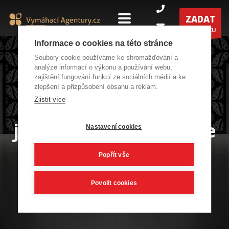
ZADAT
POPTÁVKU
Informace o cookies na této stránce
Soubory cookie používáme ke shromažďování a
analýze informací o výkonu a používání webu,
zajištění fungování funkcí ze sociálních médií a ke
zlepšení a přizpůsobení obsahu a reklam.
Vybereme za Vás do
Zjistit více
jakých dveří vstoupíte
Nastavení cookies
Popřít vše
Povolit cookies