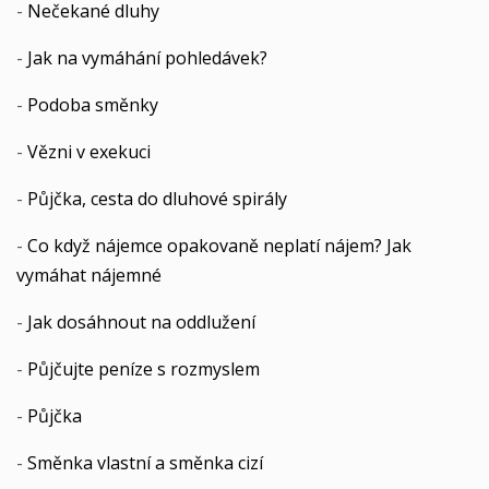
-
Nečekané dluhy
-
Jak na vymáhání pohledávek?
-
Podoba směnky
-
Vězni v exekuci
-
Půjčka, cesta do dluhové spirály
-
Co když nájemce opakovaně neplatí nájem? Jak
vymáhat nájemné
-
Jak dosáhnout na oddlužení
-
Půjčujte peníze s rozmyslem
-
Půjčka
-
Směnka vlastní a směnka cizí