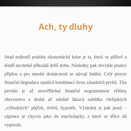
Ach, ty dluhy
Snad nejhorší podoba ekonomické krize je ta, která se plíživě a
téměř necitelně přikrádá delší dobu. Následky pak obvykle prudce
přijdou a pro mnohé domácnosti se stávají fatální. Celý proces
finanční degradace nastává kombinací dvou zásadních prvků. Tím
prvním je až neuvěřitelná finanční negramotnost většiny
obecenstva a druhá až násilně lákavá nabídka všelijakých
„výhodných“ půjček, úvěrů, hypoték. Výsledek je pak jasný –
zájemce je chycen jako do mucholapky, z které se těžce dá
vyprostit.