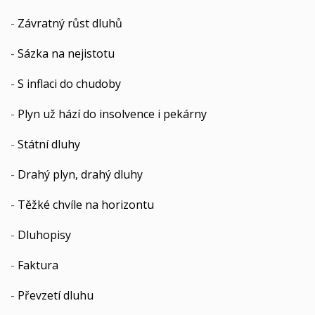
-
Závratný růst dluhů
-
Sázka na nejistotu
-
S inflaci do chudoby
-
Plyn už hází do insolvence i pekárny
-
Státní dluhy
-
Drahý plyn, drahý dluhy
-
Těžké chvíle na horizontu
-
Dluhopisy
-
Faktura
-
Převzetí dluhu