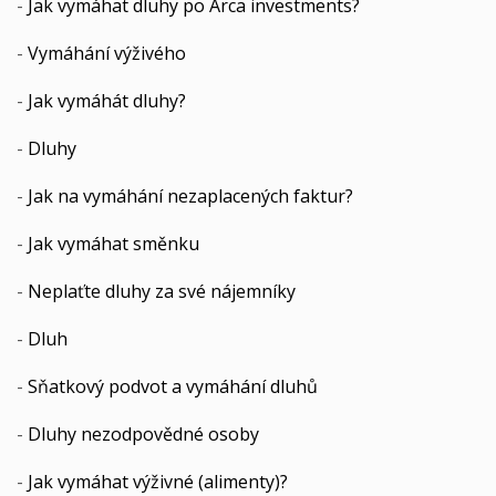
-
Jak vymáhat dluhy po Arca investments?
-
Vymáhání výživého
-
Jak vymáhát dluhy?
-
Dluhy
-
Jak na vymáhání nezaplacených faktur?
-
Jak vymáhat směnku
-
Neplaťte dluhy za své nájemníky
-
Dluh
-
Sňatkový podvot a vymáhání dluhů
-
Dluhy nezodpovědné osoby
-
Jak vymáhat výživné (alimenty)?