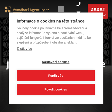
ZADAT
POPTÁVKU
Informace o cookies na této stránce
Soubory cookie používáme ke shromažďování a
analýze informací o výkonu a používání webu,
zajištění fungování funkcí ze sociálních médií a ke
zlepšení a přizpůsobení obsahu a reklam.
Vybereme za Vás do
Zjistit více
jakých dveří vstoupíte
Nastavení cookies
Popřít vše
Povolit cookies