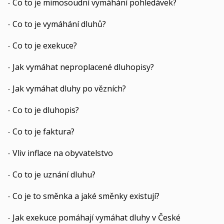
-
Co to je mimosoudní vymáhání pohledávek?
-
Co to je vymáhání dluhů?
-
Co to je exekuce?
-
Jak vymáhat neproplacené dluhopisy?
-
Jak vymáhat dluhy po vězních?
-
Co to je dluhopis?
-
Co to je faktura?
-
Vliv inflace na obyvatelstvo
-
Co to je uznání dluhu?
-
Co je to směnka a jaké směnky existují?
-
Jak exekuce pomáhají vymáhat dluhy v České