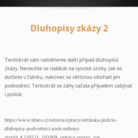
Dluhopisy zkázy 2
Tentokrát vám nabídneme další případ dluhopisů
zkázy. Nenechte se nalákat na vysoké úroky. Jak se
dočtete v článku, nakonec se většinou obohatí jen
podvodníci. Tentokrát se záhy začala případem zabývat
i policie.
https://www.idnes.cz/ostrava/zpravy/stetinska-policie-
dluhopisy-podvodnici-urok-miliony-
utratili.A220221_103409_ostrava-zpravy_jog