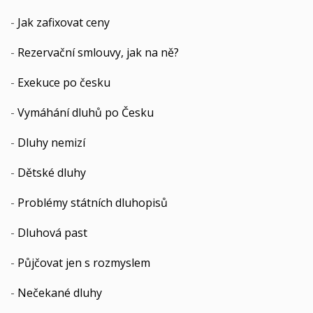
-
Jak zafixovat ceny
-
Rezervační smlouvy, jak na ně?
-
Exekuce po česku
-
Vymáhání dluhů po Česku
-
Dluhy nemizí
-
Dětské dluhy
-
Problémy státních dluhopisů
-
Dluhová past
-
Půjčovat jen s rozmyslem
-
Nečekané dluhy