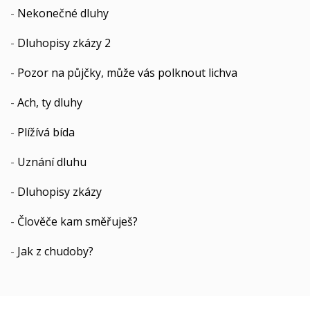
-
Nekonečné dluhy
-
Dluhopisy zkázy 2
-
Pozor na půjčky, může vás polknout lichva
-
Ach, ty dluhy
-
Plížívá bída
-
Uznání dluhu
-
Dluhopisy zkázy
-
Člověče kam směřuješ?
-
Jak z chudoby?