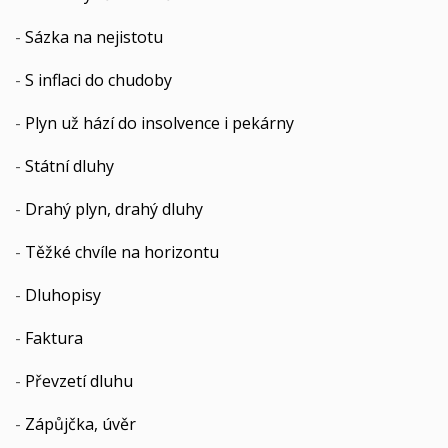
-
Sázka na nejistotu
-
S inflaci do chudoby
-
Plyn už hází do insolvence i pekárny
-
Státní dluhy
-
Drahý plyn, drahý dluhy
-
Těžké chvíle na horizontu
-
Dluhopisy
-
Faktura
-
Převzetí dluhu
-
Zápůjčka, úvěr