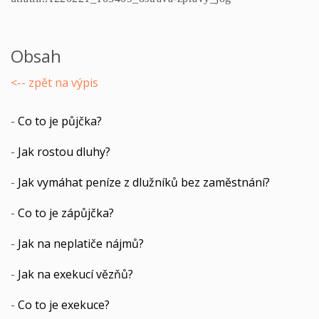
Obsah
<-- zpět na výpis
-
Co to je půjčka?
-
Jak rostou dluhy?
-
Jak vymáhat peníze z dlužníků bez zaměstnání?
-
Co to je zápůjčka?
-
Jak na neplatiče nájmů?
-
Jak na exekucí vězňů?
-
Co to je exekuce?