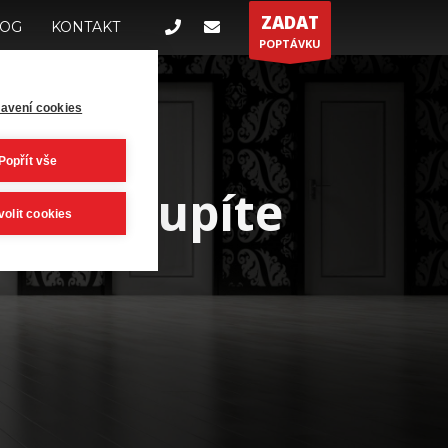
ZADAT
LOG
KONTAKT
POPTÁVKU
avení cookies
Popřít vše
ří vstoupíte
volit cookies