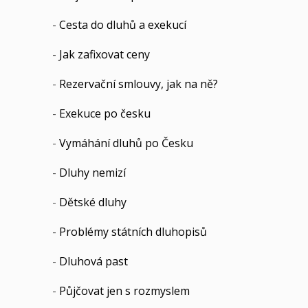
-
Cesta do dluhů a exekucí
-
Jak zafixovat ceny
-
Rezervační smlouvy, jak na ně?
-
Exekuce po česku
-
Vymáhání dluhů po Česku
-
Dluhy nemizí
-
Dětské dluhy
-
Problémy státních dluhopisů
-
Dluhová past
-
Půjčovat jen s rozmyslem