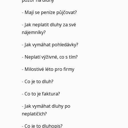
pozor na dluhy
-
Mají se peníze půjčovat?
-
Jak neplatit dluhy za své
nájemníky?
-
Jak vymáhat pohledávky?
-
Neplatí výživné, co s tím?
-
Milostivé léto pro firmy
-
Co je to dluh?
-
Co to je faktura?
-
Jak vymáhat dluhy po
neplatičích?
-
Co je to dluhopis?