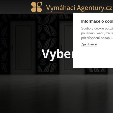
Informace o cook
Soubory cookie použ
používání webu, zajiš
přizpůsobení obsahu 
Zjistit více
Vybereme za