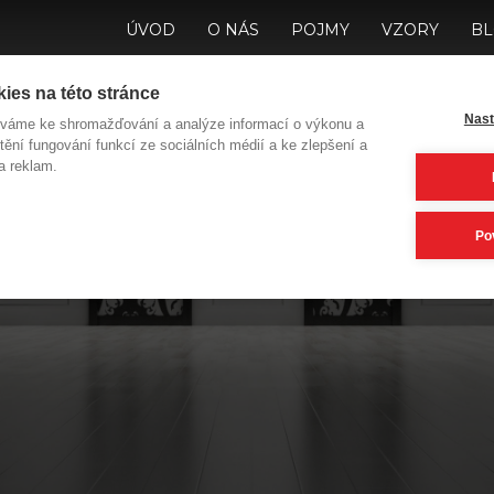
ÚVOD
O NÁS
POJMY
VZORY
B
ies na této stránce
Nast
íváme ke shromažďování a analýze informací o výkonu a
tění fungování funkcí ze sociálních médií a ke zlepšení a
a reklam.
 Vás do jakých dve
Po