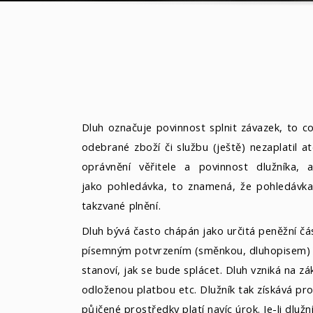
Dluh
označuje povinnost splnit
závazek
, to c
odebrané zboží či službu (ještě) nezaplatil 
oprávnění věřitele a povinnost dlužníka, 
jako
pohledávka
, to znamená, že pohledávka 
takzvané
plnění
.
Dluh bývá často chápán jako určitá peněžní čás
písemným potvrzením (
směnkou
,
dluhopisem
)
stanoví, jak se bude splácet. Dluh vzniká na zá
odloženou platbou etc. Dlužník tak získává pro
půjčené prostředky platí navíc
úrok
. Je-li dl