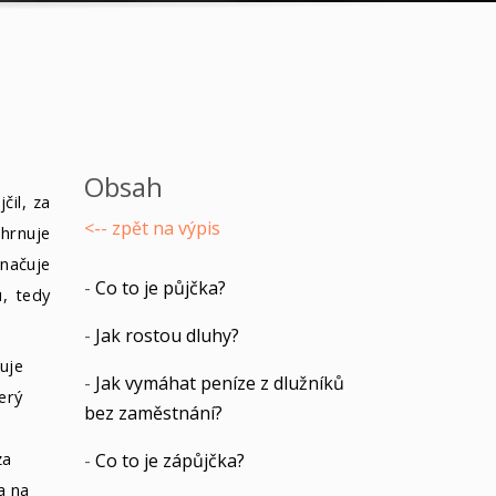
Obsah
čil, za
<-- zpět na výpis
ahrnuje
načuje
-
Co to je půjčka?
u, tedy
-
Jak rostou dluhy?
zuje
-
Jak vymáhat peníze z dlužníků
terý
bez zaměstnání?
za
-
Co to je zápůjčka?
a na