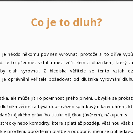
Co je to dluh?
o je někdo někomu povinen vyrovnat, protože si to dříve vypůj
atd. Je to předmět vztahu mezi
věřitelem
a
dlužníkem
, který z
aby dluh vyrovnal. Z hlediska věřitele se tento vztah oz
je oprávnění věřitele požadovat od dlužníka vyrovnání dluh
tka, ale může jít i o povinnost jiného plnění. Obvykle se proka
 dlužníka věřiteli a bývá doprovázen
splátkovým kalendářem
, k
kladě nějakého právního titulu: půjčkou (
úvěrem
), nákupem s
středky nebo komodity, které splatí až později, většinou však 
užník v prodlení, opožděním platby a podobně, mění se pohledávk