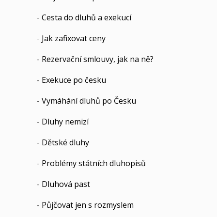
-
Cesta do dluhů a exekucí
-
Jak zafixovat ceny
-
Rezervační smlouvy, jak na ně?
-
Exekuce po česku
-
Vymáhání dluhů po Česku
-
Dluhy nemizí
-
Dětské dluhy
-
Problémy státních dluhopisů
-
Dluhová past
-
Půjčovat jen s rozmyslem