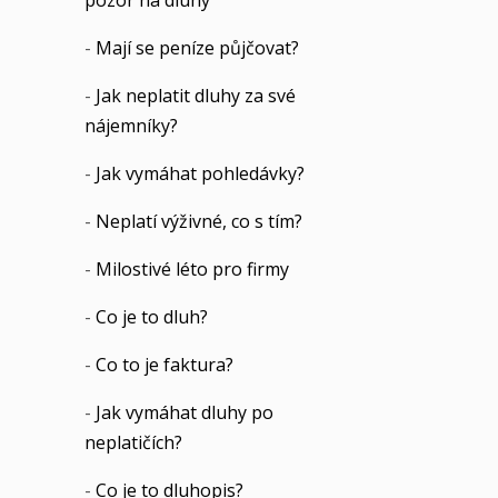
pozor na dluhy
-
Mají se peníze půjčovat?
-
Jak neplatit dluhy za své
nájemníky?
-
Jak vymáhat pohledávky?
-
Neplatí výživné, co s tím?
-
Milostivé léto pro firmy
-
Co je to dluh?
-
Co to je faktura?
-
Jak vymáhat dluhy po
neplatičích?
-
Co je to dluhopis?