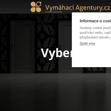
Informace o cook
Soubory cookie použ
používání webu, zajiš
přizpůsobení obsahu 
Zjistit více
Vybereme za