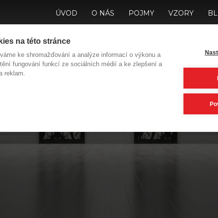
ÚVOD
O NÁS
POJMY
VZORY
B
ies na této stránce
Nast
íváme ke shromažďování a analýze informací o výkonu a
tění fungování funkcí ze sociálních médií a ke zlepšení a
a reklam.
 Vás do jakých dve
Po