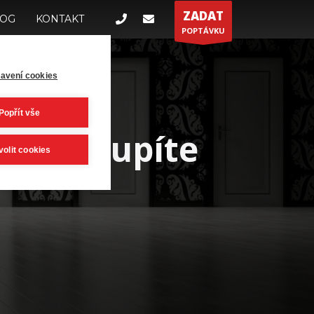
ZADAT
LOG
KONTAKT
POPTÁVKU
avení cookies
Popřít vše
ří vstoupíte
volit cookies