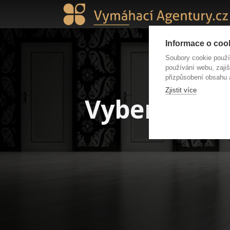
Informace o cook
Soubory cookie použ
používání webu, zajiš
přizpůsobení obsahu 
Zjistit více
Vybereme za