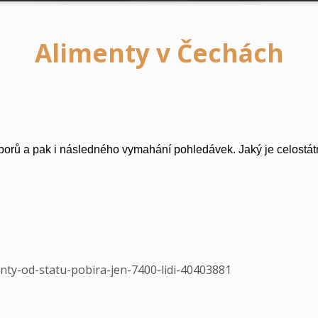
Alimenty v Čechách
rů a pak i následného vymahání pohledávek. Jaký je celostátn
enty-od-statu-pobira-jen-7400-lidi-40403881