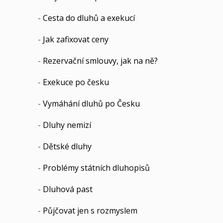
-
Cesta do dluhů a exekucí
-
Jak zafixovat ceny
-
Rezervační smlouvy, jak na ně?
-
Exekuce po česku
-
Vymáhání dluhů po Česku
-
Dluhy nemizí
-
Dětské dluhy
-
Problémy státních dluhopisů
-
Dluhová past
-
Půjčovat jen s rozmyslem