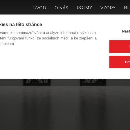
ÚVOD
O NÁS
POJMY
VZORY
B
ies na této stránce
Nast
íváme ke shromažďování a analýze informací o výkonu a
tění fungování funkcí ze sociálních médií a ke zlepšení a
a reklam.
 Vás do jakých dve
Po