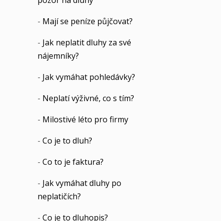
pozor na dluhy
-
Mají se peníze půjčovat?
-
Jak neplatit dluhy za své
nájemníky?
-
Jak vymáhat pohledávky?
-
Neplatí výživné, co s tím?
-
Milostivé léto pro firmy
-
Co je to dluh?
-
Co to je faktura?
-
Jak vymáhat dluhy po
neplatičích?
-
Co je to dluhopis?